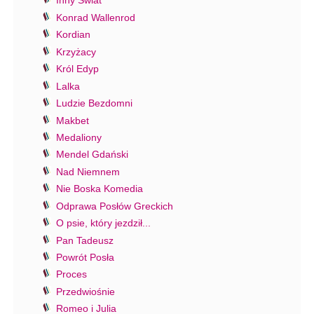
Inny Świat
Konrad Wallenrod
Kordian
Krzyżacy
Król Edyp
Lalka
Ludzie Bezdomni
Makbet
Medaliony
Mendel Gdański
Nad Niemnem
Nie Boska Komedia
Odprawa Posłów Greckich
O psie, który jezdził...
Pan Tadeusz
Powrót Posła
Proces
Przedwiośnie
Romeo i Julia