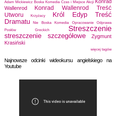
Konrad
Adam Mickiewicz
Boska Komedia
Czas i Miejsce Akcji
Konrad Wallenrod Treść
Wallenrod
Król Edyp Treść
Utworu
Krzyżacy
Dramatu
Nie Boska Komedia Opracowanie
Odprawa
Streszczenie
Posłów Greckich
streszczenie szczegółowe
Zygmunt
Krasiński
więcej tagów
Najnowsze odcinki wideokursu angielskiego na
Youtube